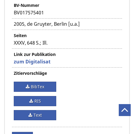
BV-Nummer
BV017575401
2005, de Gruyter, Berlin [u.a.]
Seiten
XXXV, 648 S.; Ill.
Link zur Publikation
zum Digitalisat
Zitiervorschläge
BibTex
RIS
Text