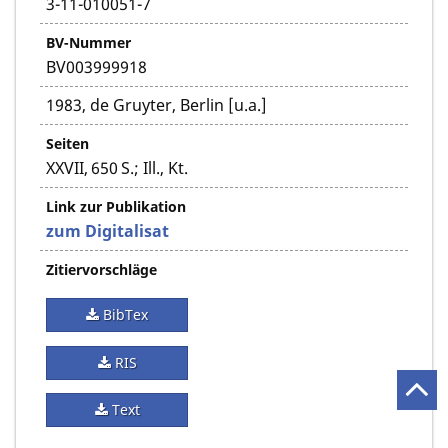
3-11-010051-7
BV-Nummer
BV003999918
1983, de Gruyter, Berlin [u.a.]
Seiten
XXVII, 650 S.; Ill., Kt.
Link zur Publikation
zum Digitalisat
Zitiervorschläge
BibTex
RIS
Text