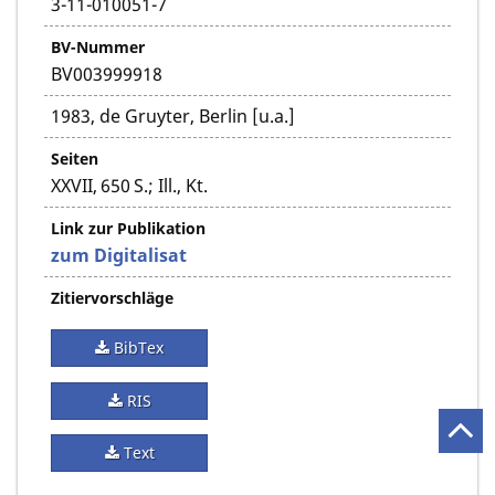
3-11-010051-7
BV-Nummer
BV003999918
1983, de Gruyter, Berlin [u.a.]
Seiten
XXVII, 650 S.; Ill., Kt.
Link zur Publikation
zum Digitalisat
Zitiervorschläge
BibTex
RIS
Text