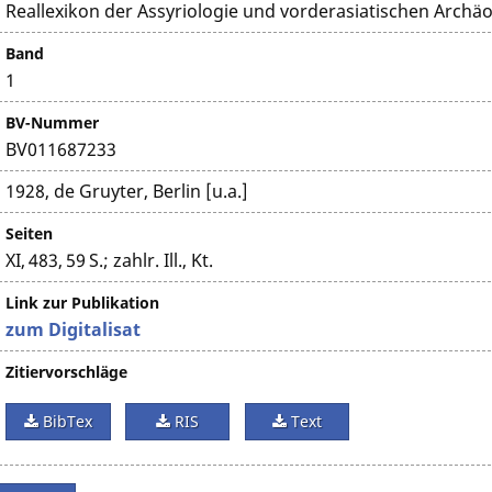
Reallexikon der Assyriologie und vorderasiatischen Archäo
Band
1
BV-Nummer
BV011687233
1928, de Gruyter, Berlin [u.a.]
Seiten
XI, 483, 59 S.; zahlr. Ill., Kt.
Link zur Publikation
zum Digitalisat
Zitiervorschläge
BibTex
RIS
Text