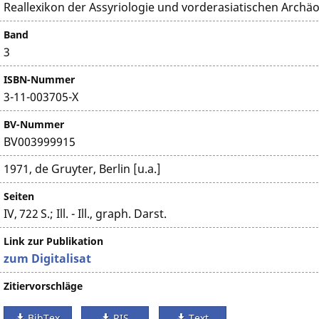
Reallexikon der Assyriologie und vorderasiatischen Archäo
Band
3
ISBN-Nummer
3-11-003705-X
BV-Nummer
BV003999915
1971, de Gruyter, Berlin [u.a.]
Seiten
IV, 722 S.; Ill. - Ill., graph. Darst.
Link zur Publikation
zum Digitalisat
Zitiervorschläge
BibTex
RIS
Text